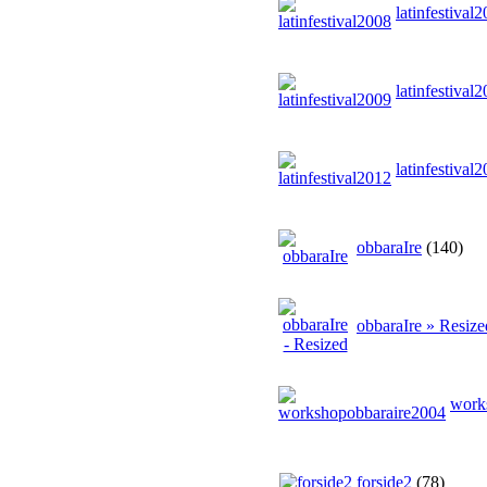
latinfestival
latinfestival
latinfestival
obbaraIre
(140)
obbaraIre » Resize
work
forside2
(78)