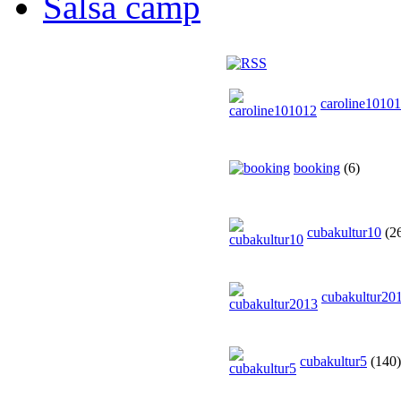
Salsa camp
caroline1010
booking
(6)
cubakultur10
(2
cubakultur20
cubakultur5
(140)